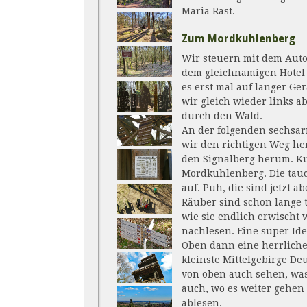
Maria Rast.
Zum Mordkuhlenberg
Wir steuern mit dem Auto
dem gleichnamigen Hotel d
es erst mal auf langer Ger
wir gleich wieder links a
durch den Wald.
An der folgenden sechsar
wir den richtigen Weg he
den Signalberg herum. Ku
Mordkuhlenberg. Die tauc
auf. Puh, die sind jetzt a
Räuber sind schon lange 
wie sie endlich erwischt
nachlesen. Eine super Ide
Oben dann eine herrlich
kleinste Mittelgebirge D
von oben auch sehen, wa
auch, wo es weiter gehen 
ablesen.