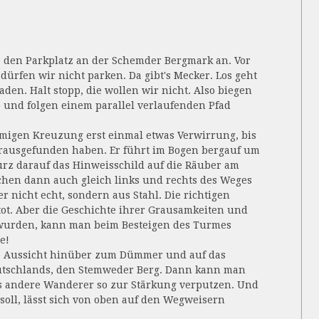
 den Parkplatz an der Schemder Bergmark an. Vor
ürfen wir nicht parken. Da gibt's Mecker. Los geht
aden. Halt stopp, die wollen wir nicht. Also biegen
b und folgen einem parallel verlaufenden Pfad
migen Kreuzung erst einmal etwas Verwirrung, bis
rausgefunden haben. Er führt im Bogen bergauf um
rz darauf das Hinweisschild auf die Räuber am
hen dann auch gleich links und rechts des Weges
ber nicht echt, sondern aus Stahl. Die richtigen
tot. Aber die Geschichte ihrer Grausamkeiten und
 wurden, kann man beim Besteigen des Turmes
e!
e Aussicht hinüber zum Dümmer und auf das
eutschlands, den Stemweder Berg. Dann kann man
s andere Wanderer so zur Stärkung verputzen. Und
soll, lässt sich von oben auf den Wegweisern