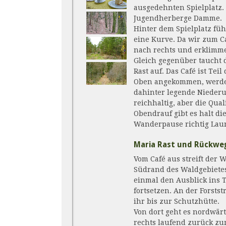
ausgedehnten Spielplatz. 
Jugendherberge Damme.
Hinter dem Spielplatz fü
eine Kurve. Da wir zum Ca
nach rechts und erklimme
Gleich gegenüber taucht 
Rast auf. Das Café ist Teil
Oben angekommen, werden
dahinter legende Niederu
reichhaltig, aber die Qual
Obendrauf gibt es halt di
Wanderpause richtig Lau
Maria Rast und Rückwe
Vom Café aus streift der 
Südrand des Waldgebiete
einmal den Ausblick ins 
fortsetzen. An der Forsts
ihr bis zur Schutzhütte.
Von dort geht es nordwärt
rechts laufend zurück zu