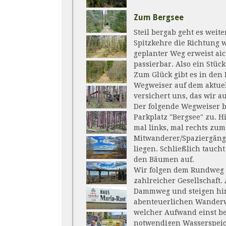
Zum Bergsee
Steil bergab geht es weit
Spitzkehre die Richtung 
geplanter Weg erweist ai
passierbar. Also ein Stü
Zum Glück gibt es in den
Wegweiser auf dem aktuel
versichert uns, das wir a
Der folgende Wegweiser be
Parkplatz "Bergsee" zu. H
mal links, mal rechts zum
Mitwanderer/Spaziergänge
liegen. Schließlich tauch
den Bäumen auf.
Wir folgen dem Rundweg 
zahlreicher Gesellschaft
Dammweg und steigen hin
abenteuerlichen Wanderw
welcher Aufwand einst b
notwendigen Wasserspeic