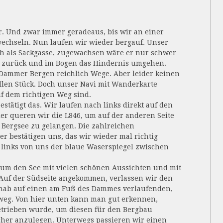
er. Und zwar immer geradeaus, bis wir an einer
wechseln. Nun laufen wir wieder bergauf. Unser
ch als Sackgasse, zugewachsen wäre er nur schwer
ck zurück und im Bogen das Hindernis umgehen.
 Dammer Bergen reichlich Wege. Aber leider keinen
len Stück. Doch unser Navi mit Wanderkarte
uf dem richtigen Weg sind.
stätigt das. Wir laufen nach links direkt auf den
ier queren wir die L846, um auf der anderen Seite
 Bergsee zu gelangen. Die zahlreichen
r bestätigen uns, das wir wieder mal richtig
t links von uns der blaue Waserspiegel zwischen
um den See mit vielen schönen Aussichten und mit
. Auf der Südseite angekommen, verlassen wir den
ab auf einen am Fuß des Dammes verlaufenden,
eg. Von hier unten kann man gut erkennen,
etrieben wurde, um diesen für den Bergbau
her anzulegen. Unterwegs passieren wir einen