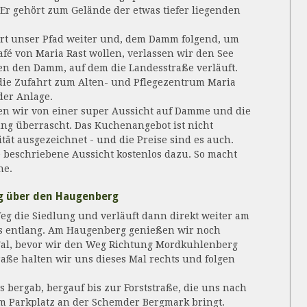
Er gehört zum Gelände der etwas tiefer liegenden
hrt unser Pfad weiter und, dem Damm folgend, um
fé von Maria Rast wollen, verlassen wir den See
n den Damm, auf dem die Landesstraße verläuft.
die Zufahrt zum Alten- und Pflegezentrum Maria
 der Anlage.
 wir von einer super Aussicht auf Damme und die
ng überrascht. Das Kuchenangebot ist nicht
ität ausgezeichnet - und die Preise sind es auch.
e beschriebene Aussicht kostenlos dazu. So macht
ne.
g über den Haugenberg
Weg die Siedlung und verläuft dann direkt weiter am
s entlang. Am Haugenberg genießen wir noch
Tal, bevor wir den Weg Richtung Mordkuhlenberg
traße halten wir uns dieses Mal rechts und folgen
s bergab, bergauf bis zur Forststraße, die uns nach
m Parkplatz an der Schemder Bergmark bringt.