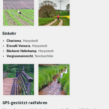
Einkehr
, Harpstedt
Charisma
, Harpstedt
Eiscafé Venezia
, Harpstedt
Bäckerei Haferkamp
, Nordwohlde
Vergissmeinnicht
GPS-gestützt radfahren