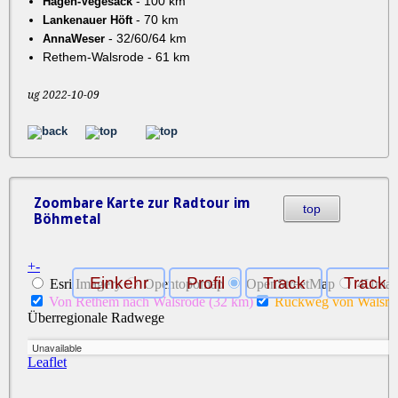
- 100 km
Hagen-Vegesack
- 70 km
Lankenauer Höft
- 32/60/64 km
AnnaWeser
Rethem-Walsrode - 61 km
ug 2022-10-09
Zoombare Karte zur Radtour im
top
Böhmetal