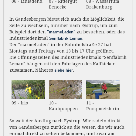
06 - Einladend
07 - Rittergut
08 - Wassarium
Benecke
Drakenburg
In Gandesbergen bietet sich auch die Möglichkeit, die
Seite zu wechseln, hinüber nach Eystrup, um zum
Beispiel dort den
zu besuchen, oder das
"marmeLaden"
Industriedenkmal
.
Senffabrik Leman
Der "marmeLaden" in der Bahnhofstraße 27 hat
Montags und Freitags von 13 bis 17 Uhr geöffnet.
Die Öffnungszeiten des Industriedenkmals "Senffabrik
Leman" hängen mit den Fahrtagen des Kaffkieker
zusammen, Näheres
.
siehe hier
09 - Iris
10 -
11 -
Kaulquappen
Pumpmeisterin
So weit der Ausflug nach Eystrup. Wir radeln direkt
von Gandesbergen zurück an die Weser, die wir auch
einmal direkt zu sehen bekommen, und zwar am