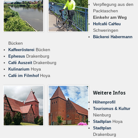
Verpflegung aus den
Packtaschen
Einkehr am Weg
Hofcafé CaHeu
Schweringen
Bäckerei Habermann
Bücken
Bücken
Kaffeerösterei
Drakenburg
Ephesus
Drakenburg
Café Auszeit
Hoya
Kulinarium
Hoya
Café im Filmhof
Weitere Infos
Höhenprofil
Tourismus & Kultur
Nienburg
Hoya
Stadtplan
Stadtplan
Drakenburg