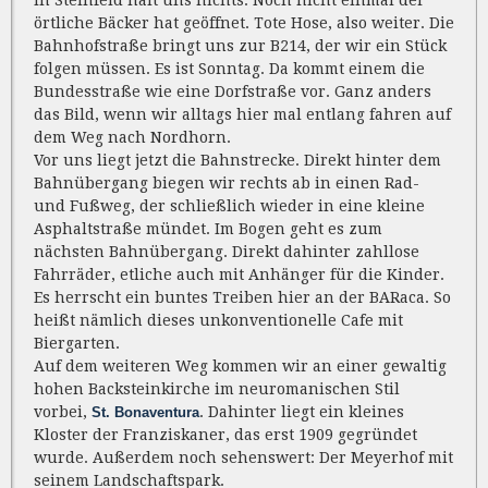
In Steinfeld hält uns nichts. Noch nicht einmal der
örtliche Bäcker hat geöffnet. Tote Hose, also weiter. Die
Bahnhofstraße bringt uns zur B214, der wir ein Stück
folgen müssen. Es ist Sonntag. Da kommt einem die
Bundesstraße wie eine Dorfstraße vor. Ganz anders
das Bild, wenn wir alltags hier mal entlang fahren auf
dem Weg nach Nordhorn.
Vor uns liegt jetzt die Bahnstrecke. Direkt hinter dem
Bahnübergang biegen wir rechts ab in einen Rad-
und Fußweg, der schließlich wieder in eine kleine
Asphaltstraße mündet. Im Bogen geht es zum
nächsten Bahnübergang. Direkt dahinter zahllose
Fahrräder, etliche auch mit Anhänger für die Kinder.
Es herrscht ein buntes Treiben hier an der BARaca. So
heißt nämlich dieses unkonventionelle Cafe mit
Biergarten.
Auf dem weiteren Weg kommen wir an einer gewaltig
hohen Backsteinkirche im neuromanischen Stil
vorbei,
. Dahinter liegt ein kleines
St. Bonaventura
Kloster der Franziskaner, das erst 1909 gegründet
wurde. Außerdem noch sehenswert: Der Meyerhof mit
seinem Landschaftspark.