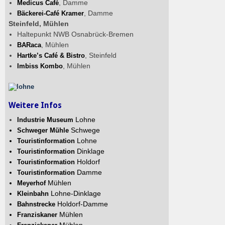
, Damme
Medicus Café
, Damme
Bäckerei-Café Kramer
Steinfeld, Mühlen
Haltepunkt NWB Osnabrück-Bremen
, Mühlen
BARaca
, Steinfeld
Hartke’s Café & Bistro
, Mühlen
Imbiss Kombo
Weitere Infos
Lohne
Industrie Museum
Schwege
Schweger Mühle
Lohne
Touristinformation
Dinklage
Touristinformation
Holdorf
Touristinformation
Damme
Touristinformation
Mühlen
Meyerhof
Lohne-Dinklage
Kleinbahn
Holdorf-Damme
Bahnstrecke
Mühlen
Franziskaner