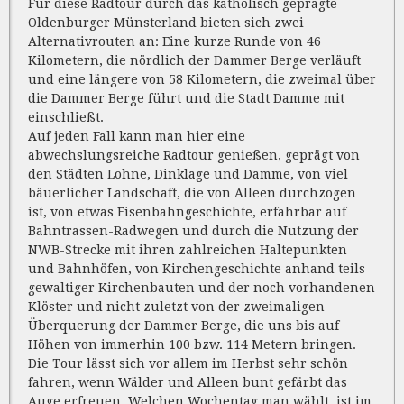
Für diese Radtour durch das katholisch geprägte
Oldenburger Münsterland bieten sich zwei
Alternativrouten an: Eine kurze Runde von 46
Kilometern, die nördlich der Dammer Berge verläuft
und eine längere von 58 Kilometern, die zweimal über
die Dammer Berge führt und die Stadt Damme mit
einschließt.
Auf jeden Fall kann man hier eine
abwechslungsreiche Radtour genießen, geprägt von
den Städten Lohne, Dinklage und Damme, von viel
bäuerlicher Landschaft, die von Alleen durchzogen
ist, von etwas Eisenbahngeschichte, erfahrbar auf
Bahntrassen-Radwegen und durch die Nutzung der
NWB-Strecke mit ihren zahlreichen Haltepunkten
und Bahnhöfen, von Kirchengeschichte anhand teils
gewaltiger Kirchenbauten und der noch vorhandenen
Klöster und nicht zuletzt von der zweimaligen
Überquerung der Dammer Berge, die uns bis auf
Höhen von immerhin 100 bzw. 114 Metern bringen.
Die Tour lässt sich vor allem im Herbst sehr schön
fahren, wenn Wälder und Alleen bunt gefärbt das
Auge erfreuen. Welchen Wochentag man wählt, ist im