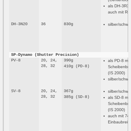
als DH-3R3
auch mit Ro
DH-3N20
36
830g
silber/schwa
SP-Dynamo (Shutter Precision)
PV-8
20, 24,
390g
als PD-8 mit
28, 32
410g (PD-8)
Scheibenbr
(IS 2000)
silber/schwa
SV-8
20, 24,
367g
silber/schwa
28, 32
385g (SD-8)
als SD-8 mit
Scheibenbr
(IS 2000)
auch mit 7
Einbaubreite