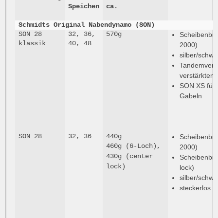
Speichen
ca.
Schmidts Original Nabendynamo (SON)
SON 28
32, 36,
570g
Scheibenbre
klassik
40, 48
2000)
silber/schwa
Tandemversi
verstärkten
SON XS für
Gabeln
SON 28
32, 36
440g
Scheibenbre
460g (6-Loch),
2000)
430g (center
Scheibenbre
lock)
lock)
silber/schwa
steckerlos