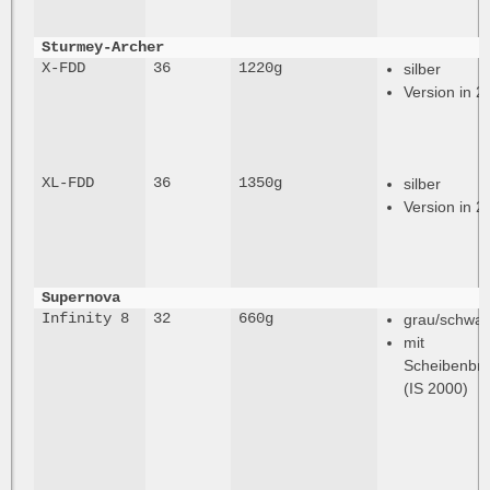
Sturmey-Archer
X-FDD
36
1220g
silber
Version in 
XL-FDD
36
1350g
silber
Version in 
Supernova
Infinity 8
32
660g
grau/schwar
mit
Scheibenbr
(IS 2000)