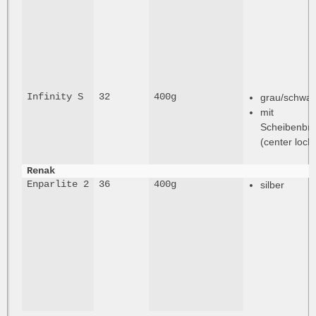
Infinity S
32
400g
grau/schwar
mit
Scheibenbr
(center lock)
Renak
Enparlite 2
36
400g
silber