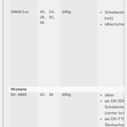
SONdelux
20, 24,
390g
Scheibenbre
28, 32,
lock)
36
silber/schwa
Shimano
DH-3N80
32, 36
480g
silber
als DH-3D80
Scheibenbr
(center lock)
als DH-T708
Steckachse