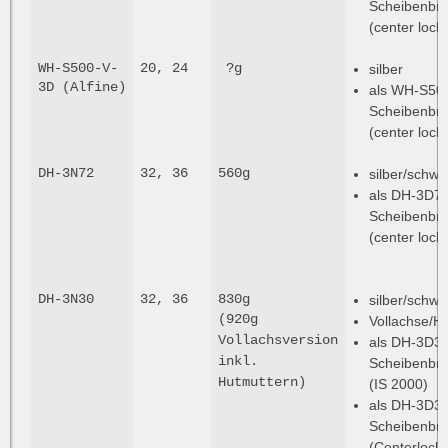
Scheibenbr
(center lock)
WH-S500-V-
20, 24
?g
silber
3D (Alfine)
als WH-S500
Scheibenbr
(center lock)
DH-3N72
32, 36
560g
silber/schwa
als DH-3D72
Scheibenbr
(center lock)
DH-3N30
32, 36
830g
silber/schwa
(920g
Vollachse/H
Vollachsversion
als DH-3D30
inkl.
Scheibenbr
Hutmuttern)
(IS 2000)
als DH-3D35
Scheibenbr
(Centerlock)