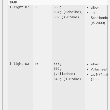
SRAM
i-light D7
36
565g
silber
594g (Scheibe),
mit
602 (i-Brake)
Scheibenbr
(IS 2000)
i-light D3
36
565g
silber
602g
Vollachse/H
(Vollachse),
als N74 mit 
640g (i-Brake)
74mm