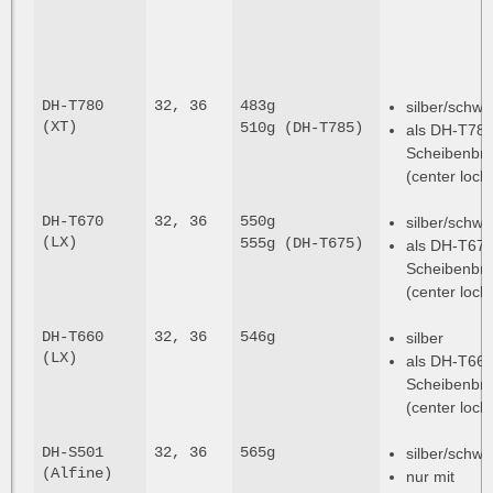
DH-T780
32, 36
483g
silber/schwa
(XT)
510g (DH-T785)
als DH-T785
Scheibenbr
(center lock)
DH-T670
32, 36
550g
silber/schwa
(LX)
555g (DH-T675)
als DH-T675
Scheibenbr
(center lock)
DH-T660
32, 36
546g
silber
(LX)
als DH-T665
Scheibenbr
(center lock)
DH-S501
32, 36
565g
silber/schwa
(Alfine)
nur mit