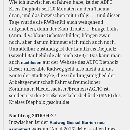
Wie ich inzwischen erfahren habe, ist der ADFC
Kreis Diepholz seit 20 Monaten an dem Thema
dran, und das inzwischen mit Erfolg: "... und dieser
Tage wurde die RWBenPfl auch weitgehend
aufgehoben, denn der Kadi drohte….. Einige Lollis
(Anm. d.V.: blaue Gebotsschilder) hängen zwar
noch, aber darum kümmere ich mich auch noch.
Unmittelbar zuständig ist der Landkreis Diepholz
(sowohl Baubehörde als auch StVB)." Das kann man
auch
auf der Website des ADFC Diepholz.
nachlesen
Dieser miserable Radweg geht also nicht auf das
Konto der Stadt Syke, die Gründungsmitglied der
Arbeitsgemeinschaft Fahrradfreundlicher
Kommunen Niedersachsen/Bremen (AGFK) ist,
sondern ist der Straßenverkehrsbehörde (StVB) des
Kreises Diepholz geschuldet.
Nachtrag 2016-04-27
:
Inzwischen ist der
Radweg Gessel-Barrien neu
worden (April 2016). Mir ist allerdings
asphaltiert