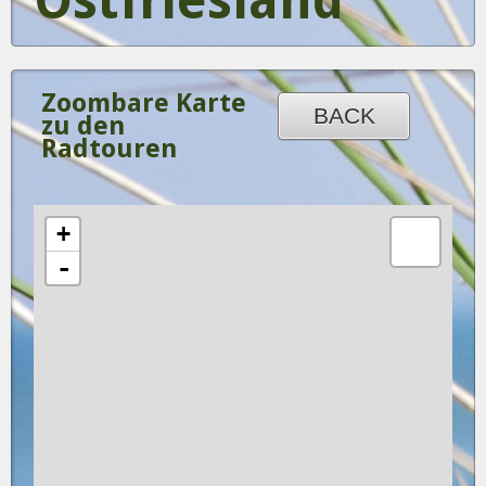
Ostfriesland
Zoombare Karte
BACK
zu den
Radtouren