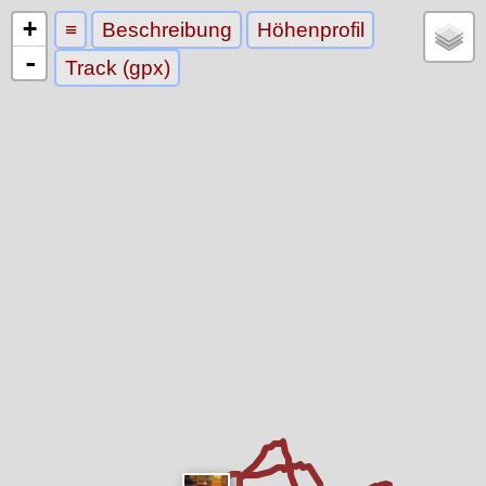
+
≡
Beschreibung
Höhenprofil
-
Track (gpx)