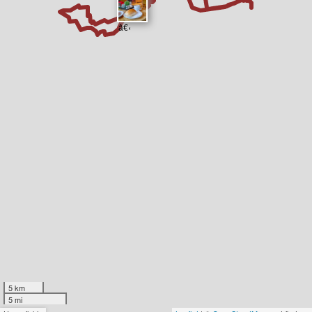
​â€‹
5 km
5 mi