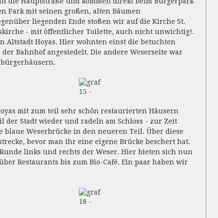
an die Hauptstraße und kommen direkt beim Bürgerpark
den Park mit seinen großen, alten Bäumen
enüber liegenden Ende stoßen wir auf die Kirche St.
rche - mit öffentlicher Toilette, auch nicht unwichtig!.
n Altstadt Hoyas. Hier wohnten einst die betuchten
 der Bahnhof angesiedelt. Die andere Weserseite war
rbürgerhäusern.
15 -
Hoyas mit zum teil sehr schön restaurierten Häusern
 der Stadt wieder und radeln am Schloss - zur Zeit
ie blaue Weserbrücke in den neueren Teil. Über diese
trecke, bevor man ihr eine eigene Brücke beschert hat.
 Runde links und rechts der Weser. Hier bieten sich nun
ber Restaurants bis zum Bio-Café. Ein paar haben wir
18 -