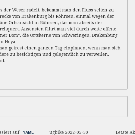
 der Weser radelt, bekommt man den Fluss selten zu
Strecke von Drakenburg bis Röhrsen, einmal wegen der
öne Ortsansicht in Röhrsen, das man abseits der
chquert. Ansonsten fährt man viel durch weite offene
kener Dom", die Ortskerne von Schweringen, Drakenburg
on Hoya.
man getrost einen ganzen Tag einplanen, wenn man sich
dere zu besichtigen und gelegentlich zu verweilen,
mt.
basiert auf
ugbike 2022-05-30 Letzte Aktualis
YAML