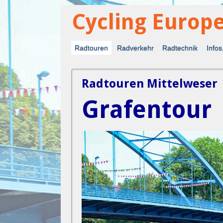
Cycling Europ
Fahr Rad - Entdecke die Welt neu
Radtouren
Radverkehr
Radtechnik
Infos
Radtouren Mittelweser
Grafentour