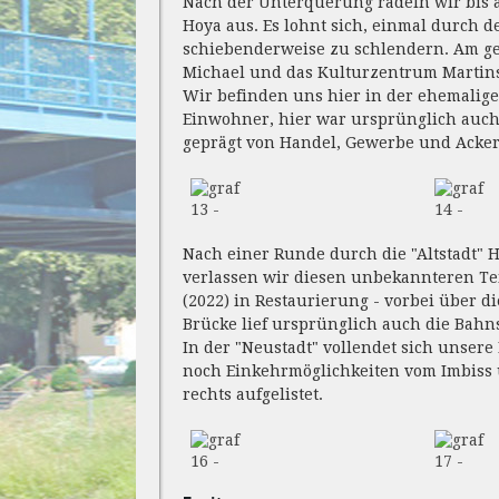
Nach der Unterquerung radeln wir bis 
Hoya aus. Es lohnt sich, einmal durch 
schiebenderweise zu schlendern. Am geg
Michael und das Kulturzentrum Martinski
Wir befinden uns hier in der ehemalige
Einwohner, hier war ursprünglich auch
geprägt von Handel, Gewerbe und Acke
13 -
14 -
Nach einer Runde durch die "Altstadt" 
verlassen wir diesen unbekannteren Teil
(2022) in Restaurierung - vorbei über d
Brücke lief ursprünglich auch die Bahns
In der "Neustadt" vollendet sich unsere
noch Einkehrmöglichkeiten vom Imbiss ü
rechts aufgelistet.
16 -
17 -