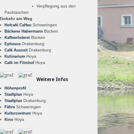
Verpflegung aus den
Packtaschen
Einkehr am Weg
Schweringen
Hofcafé CaHeu
Bücken
Bäckerei Habermann
Bücken
Kaffeerösterei
Drakenburg
Ephesus
Drakenburg
Café Auszeit
Hoya
Kulinarium
Hoya
Café im Filmhof
Weitere Infos
Höhenprofil
Hoya
Stadtplan
Drakenburg
Stadtplan
Schweringen
Fähre
Hoya
Kulturzentrum
Hoya
Kino