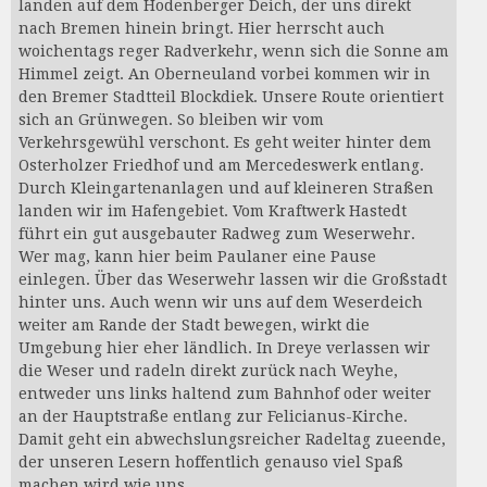
landen auf dem Hodenberger Deich, der uns direkt
nach Bremen hinein bringt. Hier herrscht auch
woichentags reger Radverkehr, wenn sich die Sonne am
Himmel zeigt. An Oberneuland vorbei kommen wir in
den Bremer Stadtteil Blockdiek. Unsere Route orientiert
sich an Grünwegen. So bleiben wir vom
Verkehrsgewühl verschont. Es geht weiter hinter dem
Osterholzer Friedhof und am Mercedeswerk entlang.
Durch Kleingartenanlagen und auf kleineren Straßen
landen wir im Hafengebiet. Vom Kraftwerk Hastedt
führt ein gut ausgebauter Radweg zum Weserwehr.
Wer mag, kann hier beim Paulaner eine Pause
einlegen. Über das Weserwehr lassen wir die Großstadt
hinter uns. Auch wenn wir uns auf dem Weserdeich
weiter am Rande der Stadt bewegen, wirkt die
Umgebung hier eher ländlich. In Dreye verlassen wir
die Weser und radeln direkt zurück nach Weyhe,
entweder uns links haltend zum Bahnhof oder weiter
an der Hauptstraße entlang zur Felicianus-Kirche.
Damit geht ein abwechslungsreicher Radeltag zueende,
der unseren Lesern hoffentlich genauso viel Spaß
machen wird wie uns.