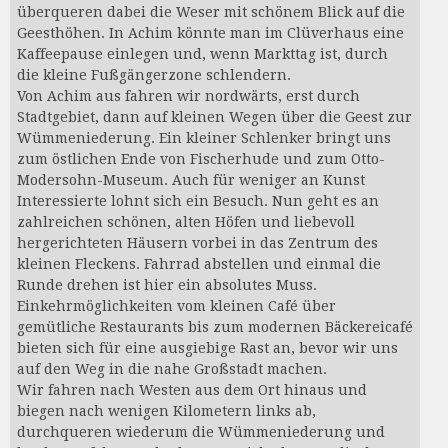
überqueren dabei die Weser mit schönem Blick auf die
Geesthöhen. In Achim könnte man im Clüverhaus eine
Kaffeepause einlegen und, wenn Markttag ist, durch
die kleine Fußgängerzone schlendern.
Von Achim aus fahren wir nordwärts, erst durch
Stadtgebiet, dann auf kleinen Wegen über die Geest zur
Wümmeniederung. Ein kleiner Schlenker bringt uns
zum östlichen Ende von Fischerhude und zum Otto-
Modersohn-Museum. Auch für weniger an Kunst
Interessierte lohnt sich ein Besuch. Nun geht es an
zahlreichen schönen, alten Höfen und liebevoll
hergerichteten Häusern vorbei in das Zentrum des
kleinen Fleckens. Fahrrad abstellen und einmal die
Runde drehen ist hier ein absolutes Muss.
Einkehrmöglichkeiten vom kleinen Café über
gemütliche Restaurants bis zum modernen Bäckereicafé
bieten sich für eine ausgiebige Rast an, bevor wir uns
auf den Weg in die nahe Großstadt machen.
Wir fahren nach Westen aus dem Ort hinaus und
biegen nach wenigen Kilometern links ab,
durchqueren wiederum die Wümmeniederung und