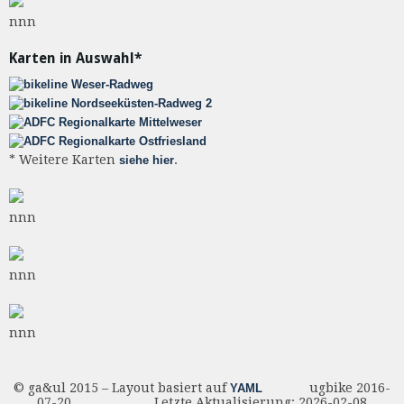
nnn
Karten in Auswahl*
* Weitere Karten
.
siehe hier
nnn
nnn
nnn
© ga&ul 2015 – Layout basiert auf
ugbike 2016-
YAML
07-20 Letzte Aktualisierung: 2026-02-08