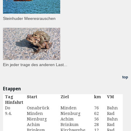
Steinhuder Meeresrauschen
Ein jeder trage des anderen Last...
top
Etappen
Tag
Start
Ziel
km
VM
Hinfahrt
Do
Osnabrück
Minden
76
Bahn
9.4.
Minden
Nienburg
62
Rad
Nienburg
Achim
56
Bahn
Achim
Brinkum
28
Rad
Brinkum
Kirchweyhe
12
Rad