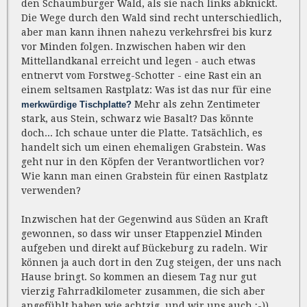
den Schaumburger Wald, als sie nach links abknickt.
Die Wege durch den Wald sind recht unterschiedlich,
aber man kann ihnen nahezu verkehrsfrei bis kurz
vor Minden folgen. Inzwischen haben wir den
Mittellandkanal erreicht und legen - auch etwas
entnervt vom Forstweg-Schotter - eine Rast ein an
einem seltsamen Rastplatz: Was ist das nur für eine
Mehr als zehn Zentimeter
merkwürdige Tischplatte?
stark, aus Stein, schwarz wie Basalt? Das könnte
doch... Ich schaue unter die Platte. Tatsächlich, es
handelt sich um einen ehemaligen Grabstein. Was
geht nur in den Köpfen der Verantwortlichen vor?
Wie kann man einen Grabstein für einen Rastplatz
verwenden?
Inzwischen hat der Gegenwind aus Süden an Kraft
gewonnen, so dass wir unser Etappenziel Minden
aufgeben und direkt auf Bückeburg zu radeln. Wir
können ja auch dort in den Zug steigen, der uns nach
Hause bringt. So kommen an diesem Tag nur gut
vierzig Fahrradkilometer zusammen, die sich aber
angefühlt haben wie achtzig, und wir uns auch ;-)).