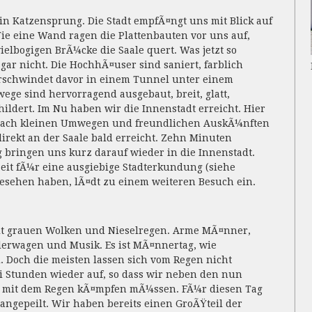
ein Katzensprung. Die Stadt empfÃ¤ngt uns mit Blick auf
ie eine Wand ragen die Plattenbauten vor uns auf,
ielbogigen BrÃ¼cke die Saale quert. Was jetzt so
t gar nicht. Die HochhÃ¤user sind saniert, farblich
erschwindet davor in einem Tunnel unter einem
ege sind hervorragend ausgebaut, breit, glatt,
ldert. Im Nu haben wir die Innenstadt erreicht. Hier
 nach kleinen Umwegen und freundlichen AuskÃ¼nften
direkt an der Saale bald erreicht. Zehn Minuten
bringen uns kurz darauf wieder in die Innenstadt.
Zeit fÃ¼r eine ausgiebige Stadterkundung (siehe
gesehen haben, lÃ¤dt zu einem weiteren Besuch ein.
t grauen Wolken und Nieselregen. Arme MÃ¤nner,
lerwagen und Musik. Es ist MÃ¤nnertag, wie
. Doch die meisten lassen sich vom Regen nicht
i Stunden wieder auf, so dass wir neben den nun
h mit dem Regen kÃ¤mpfen mÃ¼ssen. FÃ¼r diesen Tag
ngepeilt. Wir haben bereits einen GroÃŸteil der