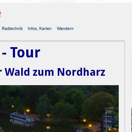
e
Radtechnik
Infos, Karten
Wandern
 - Tour
 Wald zum Nordharz