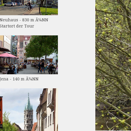
Neuhaus - 830 m Ã¼NN
Startort der Tour
Jena - 140 m Ã¼NN