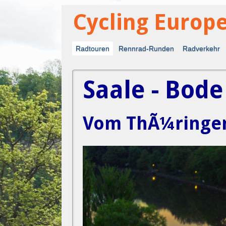
Cycling Europ
Fahr Rad - Entdecke die Welt neu
Radtouren
Rennrad-Runden
Radverkehr
Saale - Bode
Vom ThÃ¼ringer