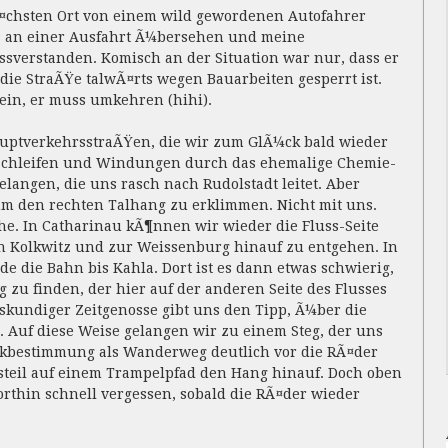
¤chsten Ort von einem wild gewordenen Autofahrer
s an einer Ausfahrt Ã¼bersehen und meine
ssverstanden. Komisch an der Situation war nur, dass er
die StraÃŸe talwÃ¤rts wegen Bauarbeiten gesperrt ist.
ein, er muss umkehren (hihi).
uptverkehrsstraÃŸen, die wir zum GlÃ¼ck bald wieder
Schleifen und Windungen durch das ehemalige Chemie-
elangen, die uns rasch nach Rudolstadt leitet. Aber
 um den rechten Talhang zu erklimmen. Nicht mit uns.
e. In Catharinau kÃ¶nnen wir wieder die Fluss-Seite
n Kolkwitz und zur Weissenburg hinauf zu entgehen. In
 die Bahn bis Kahla. Dort ist es dann etwas schwierig,
 zu finden, der hier auf der anderen Seite des Flusses
tskundiger Zeitgenosse gibt uns den Tipp, Ã¼ber die
 Auf diese Weise gelangen wir zu einem Steg, der uns
eckbestimmung als Wanderweg deutlich vor die RÃ¤der
steil auf einem Trampelpfad den Hang hinauf. Doch oben
thin schnell vergessen, sobald die RÃ¤der wieder