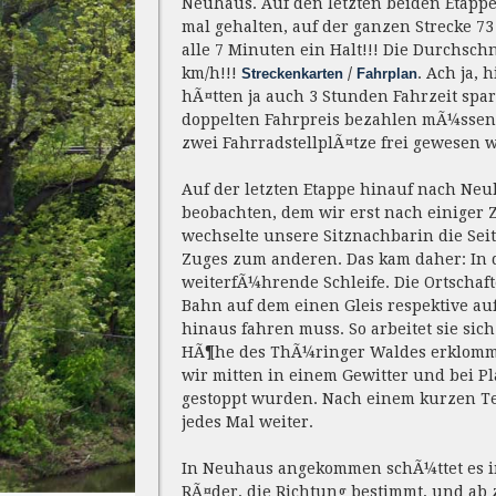
Neuhaus. Auf den letzten beiden Etap
mal gehalten, auf der ganzen Strecke 73
alle 7 Minuten ein Halt!!! Die Durchsch
km/h!!!
/
. Ach ja,
Streckenkarten
Fahrplan
hÃ¤tten ja auch 3 Stunden Fahrzeit s
doppelten Fahrpreis bezahlen mÃ¼ssen 
zwei FahrradstellplÃ¤tze frei gewesen 
Auf der letzten Etappe hinauf nach Ne
beobachten, dem wir erst nach einiger Z
wechselte unsere Sitznachbarin die Sei
Zuges zum anderen. Das kam daher: In d
weiterfÃ¼hrende Schleife. Die Ortschafte
Bahn auf dem einen Gleis respektive au
hinaus fahren muss. So arbeitet sie sich
HÃ¶he des ThÃ¼ringer Waldes erklomme
wir mitten in einem Gewitter und bei P
gestoppt wurden. Nach einem kurzen T
jedes Mal weiter.
In Neuhaus angekommen schÃ¼ttet es im
RÃ¤der, die Richtung bestimmt, und ab