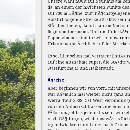
Unsere Wahl fÃ¤llt auf Neuhaus am Ren
da, an einem der hÃ¶chsten Punkte de
auf 830 m HÃ¶he, zum hÃ¶chstgelegene
Abfahrt folgende Strecke attraktiv se
StÃ¤dten bieten, damit man am Nachmit
Region mitbekommt. Und die UnterkÃ¼nfte
Doppelzimmer
sind inzwischen
waren 
Urlaub hauptsÃ¤chlich auf der Strecke 
Es sei hier schon mal verraten: EnttÃ¤
auf eine Ausnahme super, die StÃ¤dte 
Stassfurt (naja) und Halberstadt.
Anreise
Aber beginnen wir von vorn, mit unse
war nÃ¤mlich mal wieder nicht ganz unk
Werra-Tour 2008. Ost-West-Verbindung
von den Aufmarschtrassen, die einst im
FÃ¼r uns geht es jedenfalls sehr winke
nach GÃ¶ttingen, wieder ostwÃ¤rts Rich
irgendwie kreuz und quer nach Grimmen