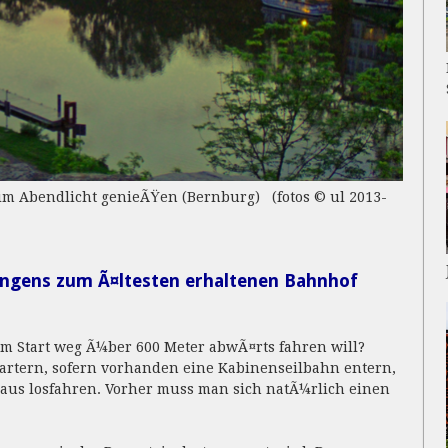
 im Abendlicht genieÃŸen (Bernburg) (fotos © ul 2013-
gens zum Ã¤ltesten erhaltenen Bahnhof
 Start weg Ã¼ber 600 Meter abwÃ¤rts fahren will?
rtern, sofern vorhanden eine Kabinenseilbahn entern,
 aus losfahren. Vorher muss man sich natÃ¼rlich einen