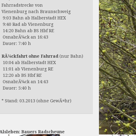
Fahrradstrecke von
Vienenburg nach Braunschweig
9:03 Bahn ab Halberstadt HEX
9:40 Rad ab Vienenburg
14:20 Bahn ab BS Hbf RE
OsnabrÃ¼ck an 16:43
Dauer: 7:40 h
RÃ¼ckfahrt ohne Fahrrad
(nur Bahn)
10:04 ab Halberstadt HEX
11:01 ab Vienenburg RE
12:20 ab BS Hbf RE
OsnabrÃ¼ck an 14:43
Dauer: 5:40 h
* Stand: 03.2013 (ohne GewÃ¤hr)
Alsleben: Bauers Radscheune