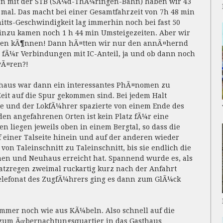
pen mit der STB (SÃ¼d-ThÃ¼ringen-Bahn) haben wir 43
 mal. Das macht bei einer Gesamtfahrzeit von 7h 48 min
nitts-Geschwindigkeit lag immerhin noch bei fast 50
 hinzu kamen noch 1 h 44 min Umsteigezeiten. Aber wir
paren kÃ¶nnen! Dann hÃ¤tten wir nur den annÃ¤hernd
fÃ¼r Verbindungen mit IC-Anteil, ja und ob dann noch
wÃ¤ren?!
uhaus war dann ein interessantes PhÃ¤nomen zu
eit auf die Spur gekommen sind. Bei jedem Halt
te und der LokfÃ¼hrer spazierte von einem Ende des
en angefahrenen Orten ist kein Platz fÃ¼r eine
n liegen jeweils oben in einem Bergtal, so dass die
f einer Talseite hinein und auf der anderen wieder
 von Taleinschnitt zu Taleinschnitt, bis sie endlich die
n und Neuhaus erreicht hat. Spannend wurde es, als
latzregen zweimal ruckartig kurz nach der Anfahrt
elefonat des ZugfÃ¼hrers ging es dann zum GlÃ¼ck
mer noch wie aus KÃ¼beln. Also schnell auf die
 zum Ãœbernachtungsquartier in das Gasthaus