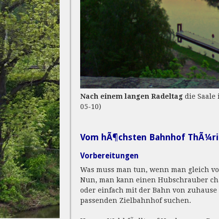
Nach einem langen Radeltag
die Saale
05-10)
Vom hÃ¶chsten Bahnhof ThÃ¼rin
Vorbereitungen
Was muss man tun, wenn man gleich vom
Nun, man kann einen Hubschrauber cha
oder einfach mit der Bahn von zuhause
passenden Zielbahnhof suchen.