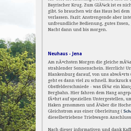
Bayrischer Krug. Zum GlÃ¼ck ist es nic
gibt. So brauchen wir das Haus bei de
verlassen. Fazit: Anstrengende aber in
unfreundliche Bedienung, gutes Essen, 
Nacht dann und bis morgen.
Neuhaus - Jena
Am nÃ¤chsten Morgen die gleiche mÃ¼
strahlender Sonnenschein. Herrlich! U
Blankenburg darauf, von uns abwÃ¤rts 
geht es dann viel zu schnell. Ruckzuck
Obstfelderschmiede - was fÃ¼r ein klan
Bergbahn. Hier fahren dem Hang angepas
fÃ¤hrt auf speziellen Untergestellen
Haken genommen und Ã¼ber die Hocheben
Gleichstrom aus einer Oberleitung (
Scha
dieselbetriebene Triebwagen Anschluss
Nach dieser informativen und dank Kaf