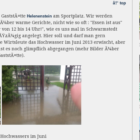
â†‘ top
e GaststÃ¤tte
am Sportplatz. Wir werden
Helenenstein
Ã¼ber warme Gerichte, nicht wie so oft : "Essen ist aus"
von 12 bis 14 Uhr!", wie es uns mal in Schwarmstedt
oÃŸzÃ¼gig angelegt. Hier soll und darf man gern
se Wirtsleute das Hochwasser im Juni 2013 erwischt, aber
ist es noch glimpflich abgegangen (mehr Bilder Ã¼ber
aststÃ¤tte).
 Hochwassers im Juni