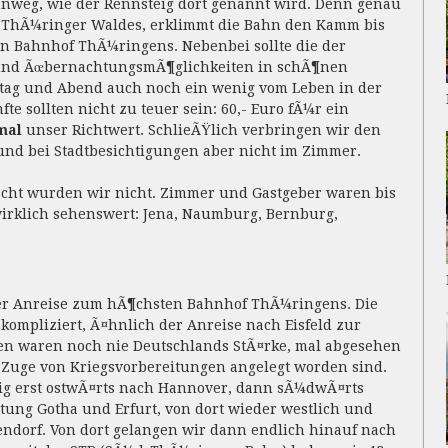
nweg, wie der Rennsteig dort genannt wird. Denn genau
s ThÃ¼ringer Waldes, erklimmt die Bahn den Kamm bis
n Bahnhof ThÃ¼ringens. Nebenbei sollte die der
in und ÃœbernachtungsmÃ¶glichkeiten in schÃ¶nen
tag und Abend auch noch ein wenig vom Leben in der
 sollten nicht zu teuer sein: 60,- Euro fÃ¼r ein
mal
unser Richtwert. SchlieÃŸlich verbringen wir den
und bei Stadtbesichtigungen aber nicht im Zimmer.
uscht wurden wir nicht. Zimmer und Gastgeber waren bis
wirklich sehenswert: Jena, Naumburg, Bernburg,
rer Anreise zum hÃ¶chsten Bahnhof ThÃ¼ringens. Die
ompliziert, Ã¤hnlich der Anreise nach Eisfeld zur
en waren noch nie Deutschlands StÃ¤rke, mal abgesehen
 Zuge von Kriegsvorbereitungen angelegt worden sind.
lig erst ostwÃ¤rts nach Hannover, dann sÃ¼dwÃ¤rts
tung Gotha und Erfurt, von dort wieder westlich und
dorf. Von dort gelangen wir dann endlich hinauf nach