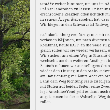
StraÃŸe weiter hinunter, um uns im nÃ
PrÃ¼gel androhen zu lassen. Er hat un
erschrockene Reaktion offensichtlich mi
in seinem Ã„rger Ã¼bersehen hat, dass 
Wir biegen in den Schwarzatal-Radweg 
Bad Blankenburg empfÃ¤ngt uns mit Ha
verlassen kÃ¶nnen, um nach diversen 
Kombinat, heute BASF, an die Saale zu g
gleich sollen wir sie wieder verlassen,
Wir suchen uns einen Weg in FlussnÃ¤h
wechseln, um den weiteren Anstiegen i
Zeutsch nehmen wir aus selbigem Grunde
wieder den Einstieg in den Saale-Radweg
am Hang entlang verlÃ¤uft. Aber ein or
Bahn dem Weg Richtung Saale zu folgen.
mit Stufen auf beiden Seiten seine Zw
legt. AnschlieÃŸend geht es dann noch 
angekommen ist der mÃ¼hselige Weg dor
rollen.