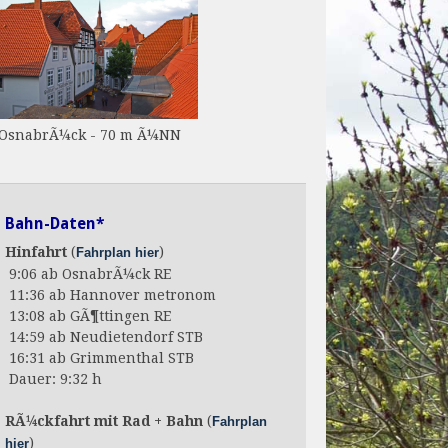
OsnabrÃ¼ck - 70 m Ã¼NN
Bahn-Daten*
Hinfahrt
(
)
Fahrplan hier
9:06 ab OsnabrÃ¼ck RE
11:36 ab Hannover metronom
13:08 ab GÃ¶ttingen RE
14:59 ab Neudietendorf STB
16:31 ab Grimmenthal STB
Dauer: 9:32 h
RÃ¼ckfahrt mit Rad + Bahn
(
Fahrplan
)
hier