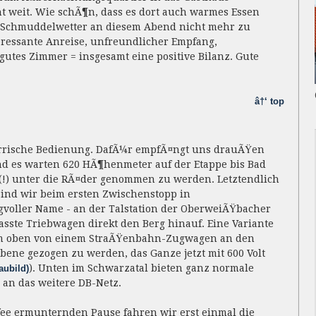
ht weit. Wie schÃ¶n, dass es dort auch warmes Essen
m Schmuddelwetter an diesem Abend nicht mehr zu
teressante Anreise, unfreundlicher Empfang,
gutes Zimmer = insgesamt eine positive Bilanz. Gute
â†‘ top
rrische Bedienung. DafÃ¼r empfÃ¤ngt uns drauÃŸen
nd es warten 620 HÃ¶henmeter auf der Etappe bis Bad
(!) unter die RÃ¤der genommen zu werden. Letztendlich
 sind wir beim ersten Zwischenstopp in
gvoller Name - an der Talstation der OberweiÃŸbacher
ste Triebwagen direkt den Berg hinauf. Eine Variante
, um oben von einem StraÃŸenbahn-Zugwagen an den
e gezogen zu werden, das Ganze jetzt mit 600 Volt
). Unten im Schwarzatal bieten ganz normale
ubild)
 an das weitere DB-Netz.
fee ermunternden Pause fahren wir erst einmal die