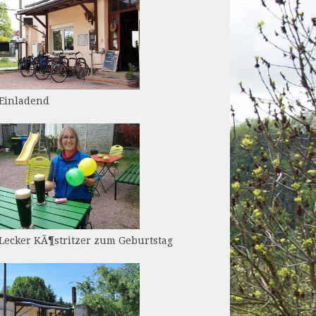
Einladend
Lecker KÃ¶stritzer zum Geburtstag