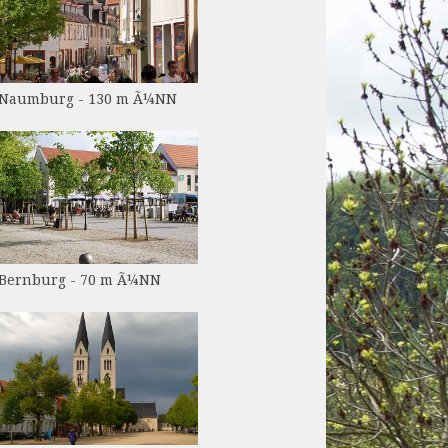
Naumburg - 130 m Ã¼NN
Bernburg - 70 m Ã¼NN