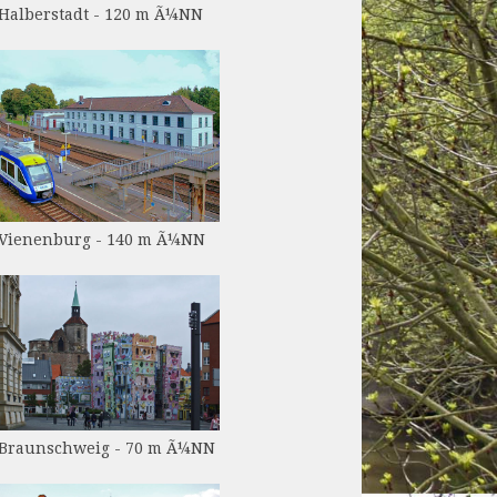
Halberstadt - 120 m Ã¼NN
Vienenburg - 140 m Ã¼NN
Braunschweig - 70 m Ã¼NN