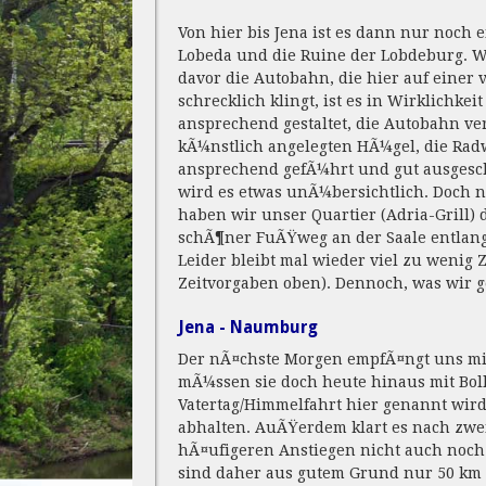
Von hier bis Jena ist es dann nur noch 
Lobeda und die Ruine der Lobdeburg. W
davor die Autobahn, die hier auf einer v
schrecklich klingt, ist es in Wirklichkei
ansprechend gestaltet, die Autobahn v
kÃ¼nstlich angelegten HÃ¼gel, die Radw
ansprechend gefÃ¼hrt und gut ausgeschi
wird es etwas unÃ¼bersichtlich. Doch
haben wir unser Quartier (Adria-Grill) 
schÃ¶ner FuÃŸweg an der Saale entlang 
Leider bleibt mal wieder viel zu wenig 
Zeitvorgaben oben). Dennoch, was wir 
Jena - Naumburg
Der nÃ¤chste Morgen empfÃ¤ngt uns mi
mÃ¼ssen sie doch heute hinaus mit Bol
Vatertag/Himmelfahrt hier genannt wird
abhalten. AuÃŸerdem klart es nach zwe
hÃ¤ufigeren Anstiegen nicht auch noc
sind daher aus gutem Grund nur 50 km a