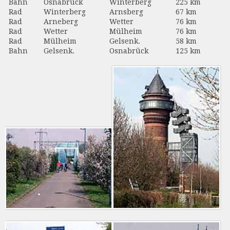
Bahn
Osnabrück
Winterberg
225 km
Rad
Winterberg
Arnsberg
67 km
Rad
Arneberg
Wetter
76 km
Rad
Wetter
Mülheim
76 km
Rad
Mülheim
Gelsenk.
58 km
Bahn
Gelsenk.
Osnabrück
125 km